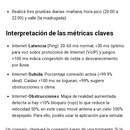
Realizá tres pruebas diarias: mañana, hora pico (20.00 a
22.00) y valle (la madrugada).
Interpretación de las métricas claves
Internet-
Latencia
(Ping): 20-60 ms normal; <30 ms óptimo
para voz sobre protocolos de Internet (VoIP) y juegos.
>100 ms indica congestión de celda o desvanecimiento
por lluvia.
Internet-
Subida
: Porcentaje conexión activa (>99.9%
ideal). Caídas >100 ms se loguean; <99% sugiere
obstrucciones o clima.
Internet-
Obstrucciones
: Mapa de realidad aumentada
detecta si hay >10% bloqueo (rojo) lo que reduce la
velocidad 50%; en este caso mové antena a un cielo 100%
despejado. Para ello, podés usar la aplicación para simular.
Un consejo:
chequeá la conexión luego de una tormenta. Si la