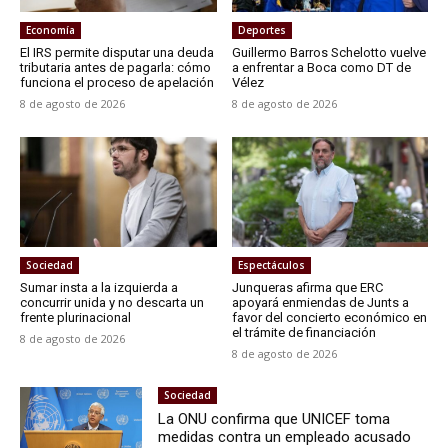
Economía
Deportes
El IRS permite disputar una deuda
Guillermo Barros Schelotto vuelve
tributaria antes de pagarla: cómo
a enfrentar a Boca como DT de
funciona el proceso de apelación
Vélez
8 de agosto de 2026
8 de agosto de 2026
Sociedad
Espectáculos
Sumar insta a la izquierda a
Junqueras afirma que ERC
concurrir unida y no descarta un
apoyará enmiendas de Junts a
frente plurinacional
favor del concierto económico en
el trámite de financiación
8 de agosto de 2026
8 de agosto de 2026
Sociedad
La ONU confirma que UNICEF toma
medidas contra un empleado acusado