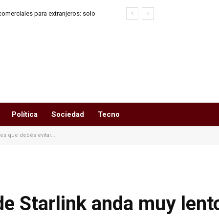
comerciales para extranjeros: solo
2A por ahora
Política
Sociedad
Tecno
res que debés evitar...
 de Starlink anda muy lent