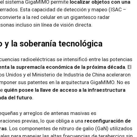
, el sistema GigaMIMO permite
localizar objetos con una
errados. Esta capacidad de detección y mapeo (ISAC –
nvierte a la red celular en un gigantesco radar
sonas incluso sin línea de visión directa.
o y la soberanía tecnológica
uencias radioeléctricas se intensificó entre las potencias
enta la supremacía económica de la próxima década
. El
 Unidos y el Ministerio de Industria de China aceleraron
mponer sus patentes en la arquitectura GigaMIMO. No es
de
quién posee la llave de acceso a la infraestructura
da del futuro
.
pequeñas y arreglos de antenas masivas es
eraciones previas, lo que obliga a una
reconfiguración de
ras
. Los componentes de nitruro de galio (GaN) utilizados
es para manejar las altas frecuencias de terahercios sin