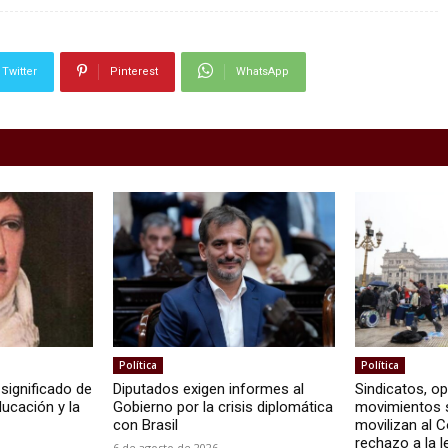
Twitter
Pinterest
WhatsApp
Política
Política
 significado de
Diputados exigen informes al
Sindicatos, op
ducación y la
Gobierno por la crisis diplomática
movimientos 
con Brasil
movilizan al 
rechazo a la l
6 de agosto de 2026