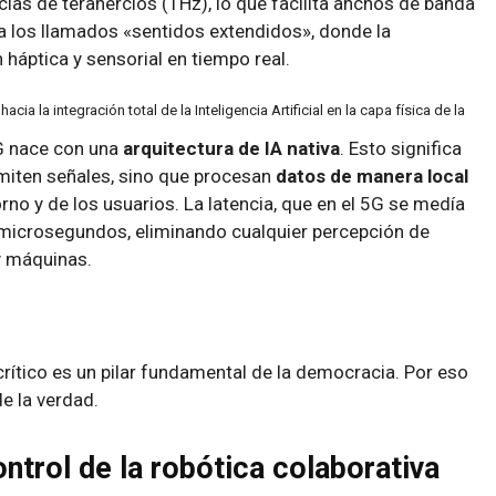
ias de terahercios (THz), lo que facilita anchos de banda
ta los llamados «sentidos extendidos», donde la
háptica y sensorial en tiempo real.
a la integración total de la Inteligencia Artificial en la capa física de la
6G nace con una
arquitectura de IA nativa
. Esto significa
miten señales, sino que procesan
datos de manera local
no y de los usuarios. La latencia, que en el 5G se medía
e microsegundos, eliminando cualquier percepción de
y máquinas.
 crítico es un pilar fundamental de la democracia. Por eso
e la verdad.
control de la robótica colaborativa