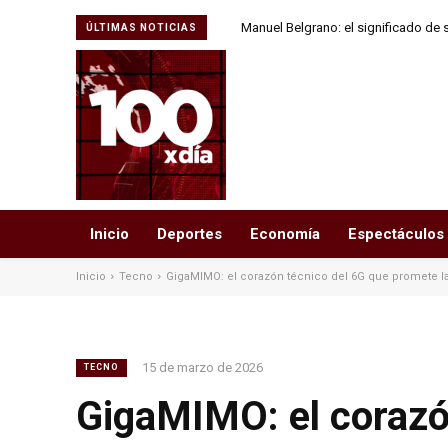
Manuel Belgrano: el significado de s
ÚLTIMAS NOTICIAS
libert
Inicio
Deportes
Economía
Espectáculos
Inicio
Tecno
GigaMIMO: el corazón técnico del 6G que promete la 
15 de marzo de 2026
TECNO
GigaMIMO: el corazó