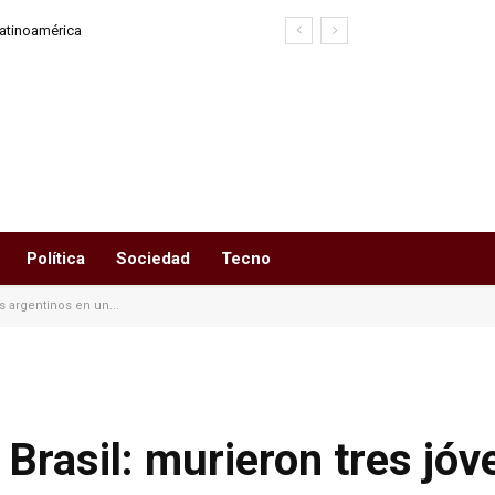
Latinoamérica
Política
Sociedad
Tecno
s argentinos en un...
 Brasil: murieron tres jó