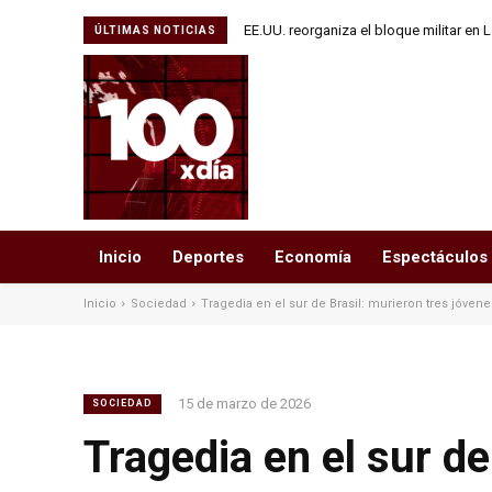
EE.UU. reorganiza el bloque militar en 
ÚLTIMAS NOTICIAS
Inicio
Deportes
Economía
Espectáculos
Inicio
Sociedad
Tragedia en el sur de Brasil: murieron tres jóvene
15 de marzo de 2026
SOCIEDAD
Tragedia en el sur de