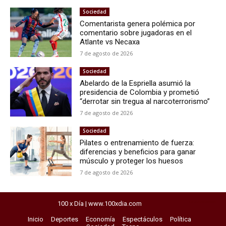
Sociedad
Comentarista genera polémica por
comentario sobre jugadoras en el
Atlante vs Necaxa
7 de agosto de 2026
Sociedad
Abelardo de la Espriella asumió la
presidencia de Colombia y prometió
“derrotar sin tregua al narcoterrorismo”
7 de agosto de 2026
Sociedad
Pilates o entrenamiento de fuerza:
diferencias y beneficios para ganar
músculo y proteger los huesos
7 de agosto de 2026
100 x Día | www.100xdia.com
horarios del exprebus
Inicio
Deportes
Economía
Espectáculos
Política