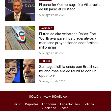
El canciller Quirno sugirió a Villarruel que
dé un paso al costado
5 de agosto de 2026
Sociedad
El tren de alta velocidad Dallas-Fort
Worth avanza en los preparativos y
mantiene proyecciones económicas
millonarias
5 de agosto de 2026
Política
Santiago Llull: la crisis con Brasil «va
mucho más allá de reunirse con un
opositor»
5 de agosto de 2026
100 x Día | www.100xdia.com
horarios del exprebus
Inicio
Deportes
Economía
Espectáculos
Política
Sociedad
Tecno