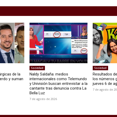
Sociedad
Sociedad
úrgicas de la
Naldy Saldaña: medios
Resultados de
uerdo y suman
internacionales como Telemundo
los números 
s
y Univisión buscan entrevistar a la
jueves 6 de a
cantante tras denuncia contra La
7 de agosto de 2
Bella Luz
7 de agosto de 2026