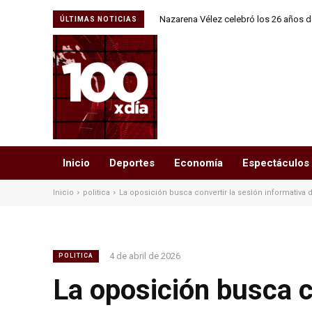
Nazarena Vélez celebró los 26 años de
ÚLTIMAS NOTICIAS
junto a Daniel
Inicio
Deportes
Economía
Espectáculos
Inicio
politica
La oposición busca convertir la sesión informativa d
4 de abril de 2026
POLITICA
La oposición busca c