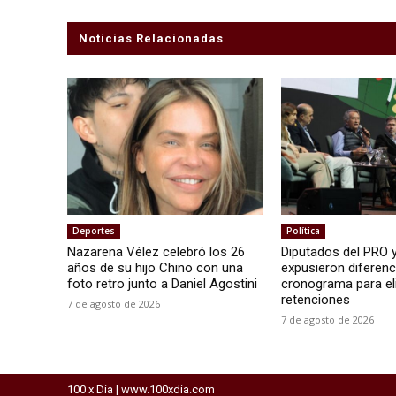
Noticias Relacionadas
Deportes
Política
Nazarena Vélez celebró los 26
Diputados del PRO 
años de su hijo Chino con una
expusieron diferenc
foto retro junto a Daniel Agostini
cronograma para el
retenciones
7 de agosto de 2026
7 de agosto de 2026
100 x Día | www.100xdia.com