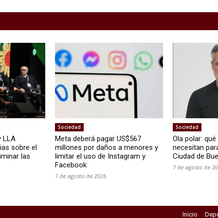
Sociedad
Sociedad
y LLA
Meta deberá pagar US$567
Ola polar: qu
ias sobre el
millones por daños a menores y
necesitan para
iminar las
limitar el uso de Instagram y
Ciudad de Bue
Facebook
7 de agosto de 2
7 de agosto de 2026
Inicio
Depo
horarios del exprebus