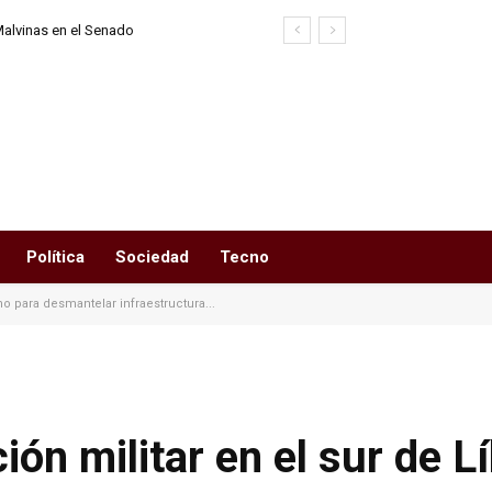
vinas en el Senado
 Unidos detuvo a un futbolista
to de Fort Lauderdale
Política
Sociedad
Tecno
no para desmantelar infraestructura...
ión militar en el sur de L