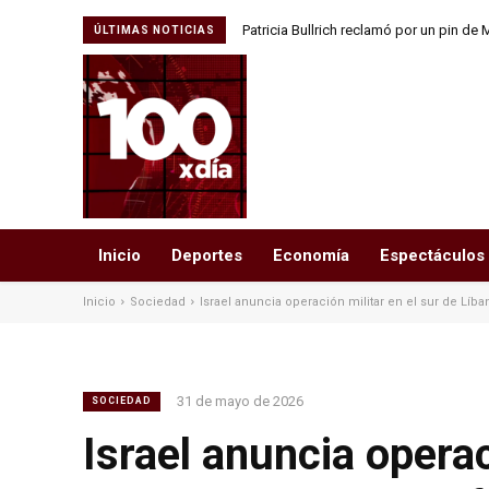
Patricia Bullrich reclamó por un pin de Mal
La policía inmigratoria de Estados
ÚLTIMAS NOTICIAS
argentino en el Aeropuer
Inicio
Deportes
Economía
Espectáculos
Inicio
Sociedad
Israel anuncia operación militar en el sur de Líba
31 de mayo de 2026
SOCIEDAD
Israel anuncia operac