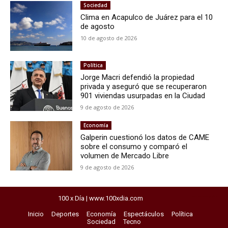
Sociedad
Clima en Acapulco de Juárez para el 10
de agosto
10 de agosto de 2026
Política
Jorge Macri defendió la propiedad
privada y aseguró que se recuperaron
901 viviendas usurpadas en la Ciudad
9 de agosto de 2026
Economía
Galperin cuestionó los datos de CAME
sobre el consumo y comparó el
volumen de Mercado Libre
9 de agosto de 2026
100 x Día | www.100xdia.com
horarios del exprebus
Inicio
Deportes
Economía
Espectáculos
Política
Sociedad
Tecno