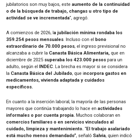
jubilatorios son muy bajos, este
aumento de la continuidad
o de la búsqueda de trabajo, changas u otro tipo de
actividad se ve incrementada
”, agregó.
A comienzos de 2026, l
a jubilación mínima rondaba los
359.254 pesos mensuales
. Incluso con el
bono
extraordinario de 70.000 pesos
, el ingreso previsional no
alcanzaba a cubrir la
Canasta Básica Alimentaria,
que en
diciembre de 2025
superaba los 423.000 pesos
para un
adulto, según el
INDEC
. La brecha es mayor si se considera
la
Canasta Básica del Jubilado
, que i
ncorpora gastos en
medicamentos, vivienda adaptada y cuidados
específicos.
En cuanto a la inserción laboral, la mayoría de las personas
mayores que continúa trabajando lo hace en
actividades
informales o por cuenta propia.
Muchos colaboran en
comercios familiares o en servicios vinculados al
cuidado, limpieza y mantenimiento.
“
El trabajo asalariado
está mucho menos demandado”
, señaló
Salvia
, quien indicó