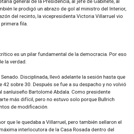
taria general de la Presidencia, al jefe de Gabinete, al
mbién le prodigó un abrazo de gol al ministro del Interior,
azón del recinto, la vicepresidenta Victoria Villarruel vio
primera fila.
 crítico es un pilar fundamental de la democracia. Por eso
e la verdad.
el Senado. Disciplinada, llevó adelante la sesión hasta que
a de 42 sobre 30. Después se fue a su despacho y no volvió
 al sanluiseño Bartolomé Abdala. Como presidente
arte más difícil, pero no estuvo solo porque Bullrich
entos de modificación.
or que le quedaba a Villarruel, pero también sellaron el
áxima interlocutora de la Casa Rosada dentro del