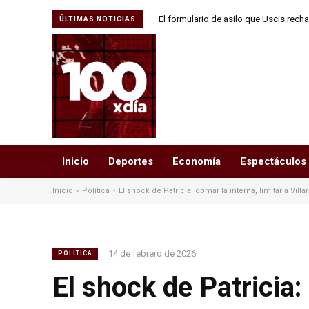
El formulario de asilo que Uscis rech
ÚLTIMAS NOTICIAS
usa la versión
Inicio
Deportes
Economía
Espectáculos
Inicio
Política
El shock de Patricia: domar la interna, limitar a Villa
14 de febrero de 2026
POLÍTICA
El shock de Patricia: 