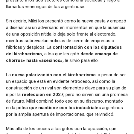
presentó a los dos sectores como una sociedad y llegó a
llamarlos «enemigos de los argentinos».
Sin decirlo, Milei los presentó como la nueva casta y empezó
a diseñar así un adversario en momentos en que la ausencia
de una oposición nítida lo deja solo frente al electorado,
mientras sobrevuelan noticias de cierre de empresas o
fábricas y despidos. La
confrontación con los diputados
del kirchnerismo,
a los que les gritó
desde «manga de
chorros» hasta «asesinos»,
le sirvió para ello.
La
nueva polarización con el kirchnerismo
, a pesar de ser
un espacio que está en evidente retroceso, así como la
construcción de un rival son elementos clave para su plan de
ir por la
reelección en 2027
, pero no sirven sin una promesa
de futuro. Milei combinó todo eso en su discurso, montado
en la p
elea que mantiene con los industriales
argentinos
por la amplia apertura de importaciones, que reivindicó.
Más allá de los cruces a los gritos con la oposición, que