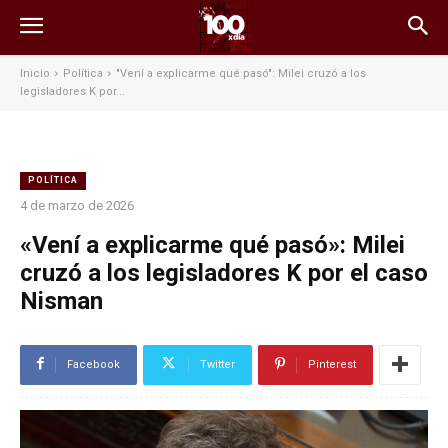
Inicio
Política
"Vení a explicarme qué pasó": Milei cruzó a los
legisladores K por...
POLÍTICA
4 de marzo de 2026
«Vení a explicarme qué pasó»: Milei
cruzó a los legisladores K por el caso
Nisman
Facebook
Twitter
Pinterest