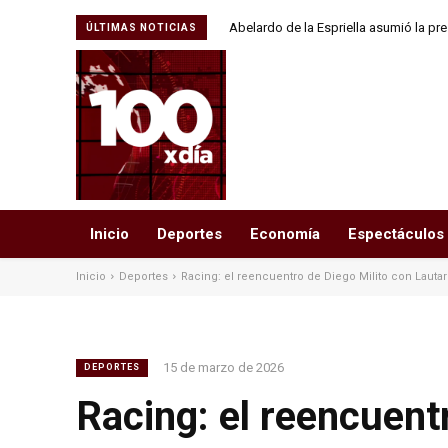
Abelardo de la Espriella asumió la pr
ÚLTIMAS NOTICIAS
“derrotar sin tregua a
Inicio
Deportes
Economía
Espectáculos
Inicio
Deportes
Racing: el reencuentro de Diego Milito con Lautar
15 de marzo de 2026
DEPORTES
Racing: el reencuent