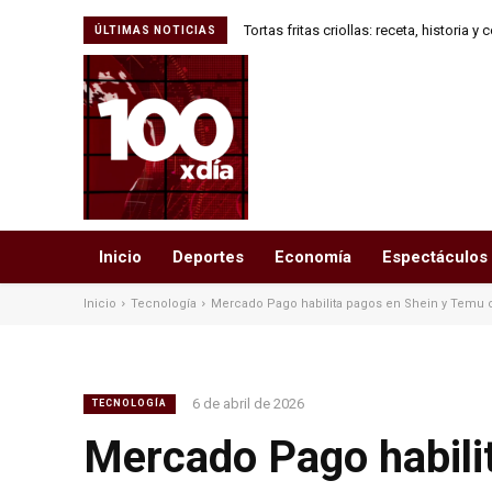
Tortas fritas criollas: receta, historia 
ÚLTIMAS NOTICIAS
Inicio
Deportes
Economía
Espectáculos
Inicio
Tecnología
Mercado Pago habilita pagos en Shein y Temu co
6 de abril de 2026
TECNOLOGÍA
Mercado Pago habili