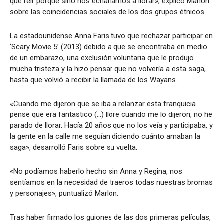
que reír porque sino nos echaríamos a llorar», explicó Marlon
sobre las coincidencias sociales de los dos grupos étnicos.
La estadounidense Anna Faris tuvo que rechazar participar en
‘Scary Movie 5’ (2013) debido a que se encontraba en medio
de un embarazo, una exclusión voluntaria que le produjo
mucha tristeza y la hizo pensar que no volvería a esta saga,
hasta que volvió a recibir la llamada de los Wayans.
«Cuando me dijeron que se iba a relanzar esta franquicia
pensé que era fantástico (…) lloré cuando me lo dijeron, no he
parado de llorar. Hacía 20 años que no los veía y participaba, y
la gente en la calle me seguían diciendo cuánto amaban la
saga», desarrolló Faris sobre su vuelta.
«No podíamos haberlo hecho sin Anna y Regina, nos
sentíamos en la necesidad de traeros todas nuestras bromas
y personajes», puntualizó Marlon.
Tras haber firmado los guiones de las dos primeras películas,