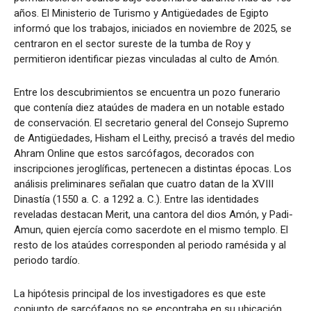
años. El Ministerio de Turismo y Antigüedades de Egipto
informó que los trabajos, iniciados en noviembre de 2025, se
centraron en el sector sureste de la tumba de Roy y
permitieron identificar piezas vinculadas al culto de Amón.
Entre los descubrimientos se encuentra un pozo funerario
que contenía diez ataúdes de madera en un notable estado
de conservación. El secretario general del Consejo Supremo
de Antigüedades, Hisham el Leithy, precisó a través del medio
Ahram Online que estos sarcófagos, decorados con
inscripciones jeroglíficas, pertenecen a distintas épocas. Los
análisis preliminares señalan que cuatro datan de la XVIII
Dinastía (1550 a. C. a 1292 a. C.). Entre las identidades
reveladas destacan Merit, una cantora del dios Amón, y Padi-
Amun, quien ejercía como sacerdote en el mismo templo. El
resto de los ataúdes corresponden al periodo ramésida y al
periodo tardío.
La hipótesis principal de los investigadores es que este
conjunto de sarcófagos no se encontraba en su ubicación