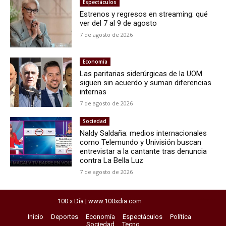
Espectáculos
Estrenos y regresos en streaming: qué
ver del 7 al 9 de agosto
7 de agosto de 2026
Economía
Las paritarias siderúrgicas de la UOM
siguen sin acuerdo y suman diferencias
internas
7 de agosto de 2026
Sociedad
Naldy Saldaña: medios internacionales
como Telemundo y Univisión buscan
entrevistar a la cantante tras denuncia
contra La Bella Luz
7 de agosto de 2026
100 x Día | www.100xdia.com
horarios del exprebus
Inicio
Deportes
Economía
Espectáculos
Política
Sociedad
Tecno