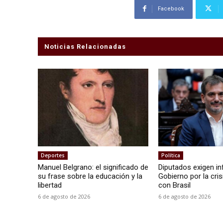
Facebook
Noticias Relacionadas
Deportes
Política
Manuel Belgrano: el significado de
Diputados exigen in
su frase sobre la educación y la
Gobierno por la cris
libertad
con Brasil
6 de agosto de 2026
6 de agosto de 2026