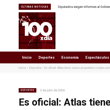
Diputados exigen informes al Gobiern
ÚLTIMAS NOTICIAS
Brasi
Inicio
Deportes
Economía
Espectáculos
Inicio
Deportes
Es oficial: Atlas tiene nuevo propietario y estos so
3 de julio de 2026
DEPORTES
Es oficial: Atlas tie