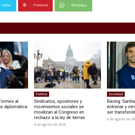
Twitter
Pinterest
WhatsApp
Política
Sociedad
formes al
Sindicatos, opositores y
Racing: Santi
is diplomática
movimientos sociales se
entrenar y ot
movilizan al Congreso en
ser transferid
rechazo a la ley de tierras
6 de agosto de 2
6 de agosto de 2026