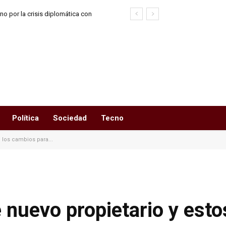
o por la crisis diplomática con
l
Política
Sociedad
Tecno
n los cambios para...
ne nuevo propietario y est