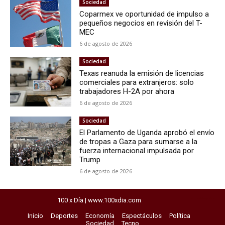
Sociedad
Coparmex ve oportunidad de impulso a
pequeños negocios en revisión del T-
MEC
6 de agosto de 2026
Sociedad
Texas reanuda la emisión de licencias
comerciales para extranjeros: solo
trabajadores H-2A por ahora
6 de agosto de 2026
Sociedad
El Parlamento de Uganda aprobó el envío
de tropas a Gaza para sumarse a la
fuerza internacional impulsada por
Trump
6 de agosto de 2026
100 x Día | www.100xdia.com
horarios del exprebus
Inicio
Deportes
Economía
Espectáculos
Política
Sociedad
Tecno