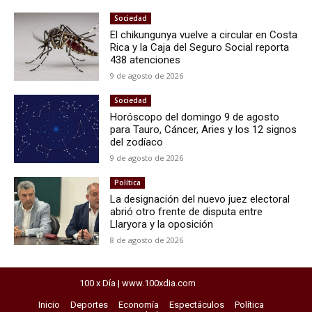
Sociedad
El chikungunya vuelve a circular en Costa
Rica y la Caja del Seguro Social reporta
438 atenciones
9 de agosto de 2026
Sociedad
Horóscopo del domingo 9 de agosto
para Tauro, Cáncer, Aries y los 12 signos
del zodíaco
9 de agosto de 2026
Política
La designación del nuevo juez electoral
abrió otro frente de disputa entre
Llaryora y la oposición
8 de agosto de 2026
100 x Día | www.100xdia.com
horarios del exprebus
Inicio
Deportes
Economía
Espectáculos
Política